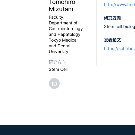
Tomohiro
http://www.tmd
Mizutani
Faculty,
研究方向
Department of
Stem cell biolo
Gastroenterology
and Hepatology,
发表论文
Tokyo Medical
and Dental
https://schola
University
研究方向
Stem Cell