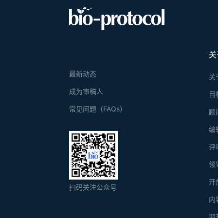
关
最新动态
关
成为审稿人
目
常见问题（FAQs）
顾
编
评
领
开
扫码关注公众号
内
期