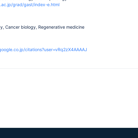
.ac.jp/grad/gast/index-e.html
gy, Cancer biology, Regenerative medicine
r.google.co.jp/citations?user=vRq2zX4AAAAJ