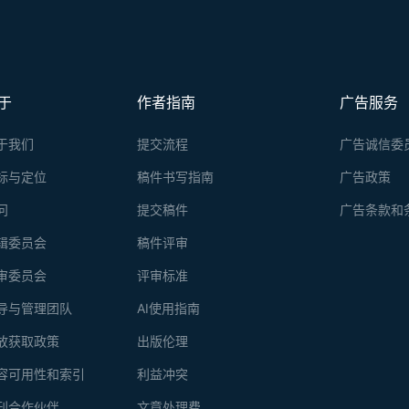
于
作者指南
广告服务
于我们
提交流程
广告诚信委
标与定位
稿件书写指南
广告政策
问
提交稿件
广告条款和
辑委员会
稿件评审
审委员会
评审标准
导与管理团队
AI使用指南
放获取政策
出版伦理
容可用性和索引
利益冲突
刊合作伙伴
文章处理费