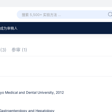
成为审稿人
审
(3)
参审
(1)
kyo Medical and Dental University, 2012
Gastroenterology and Hepatology