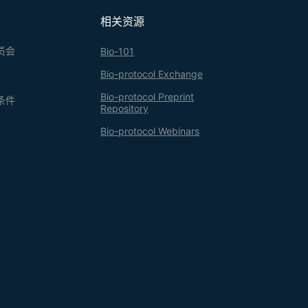
相关资源
员会
Bio-101
Bio-protocol Exchange
Bio-protocol Preprint
条件
Repository
Bio-protocol Webinars