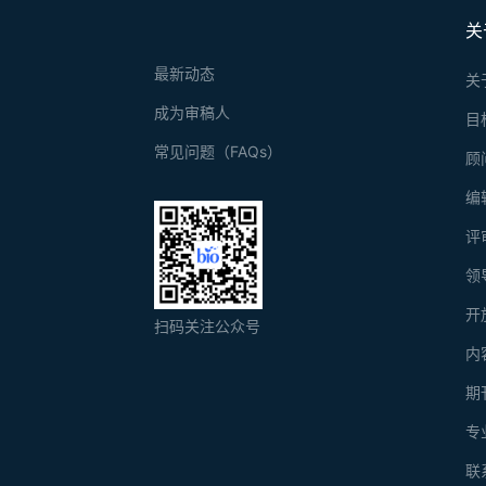
关
最新动态
关
成为审稿人
目
常见问题（FAQs）
顾
编
评
领
开
扫码关注公众号
内
期
专
联