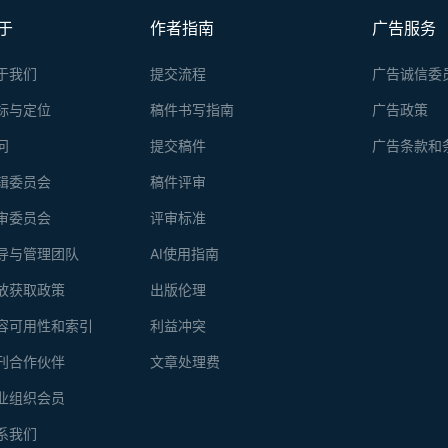
于
作者指南
广告服务
于我们
提交流程
广告诚信委
标与定位
稿件书写指南
广告政策
问
提交稿件
广告条款和
辑委员会
稿件评审
审委员会
评审标准
导与管理团队
AI使用指南
放获取政策
出版伦理
容可用性和索引
利益冲突
刊合作伙伴
文章处理费
业组织会员
系我们