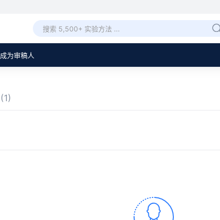
成为审稿人
章
(1)