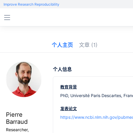
Improve Research Reproducibility
个人主页
文章
(1)
个人信息
教育背景
PhD, Université Paris Descartes, Fra
发表论文
Pierre
https://www.ncbi.nlm.nih.gov/pubme
Barraud
Researcher,