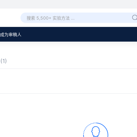
成为审稿人
章
(1)