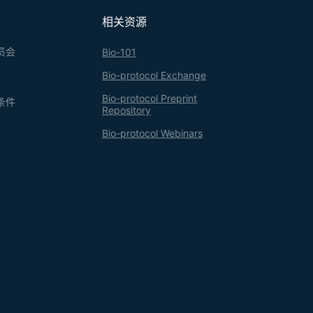
相关资源
员会
Bio-101
Bio-protocol Exchange
Bio-protocol Preprint
条件
Repository
Bio-protocol Webinars