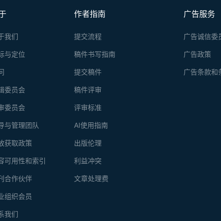
于
作者指南
广告服务
于我们
提交流程
广告诚信委
标与定位
稿件书写指南
广告政策
问
提交稿件
广告条款和
辑委员会
稿件评审
审委员会
评审标准
导与管理团队
AI使用指南
放获取政策
出版伦理
容可用性和索引
利益冲突
刊合作伙伴
文章处理费
业组织会员
系我们