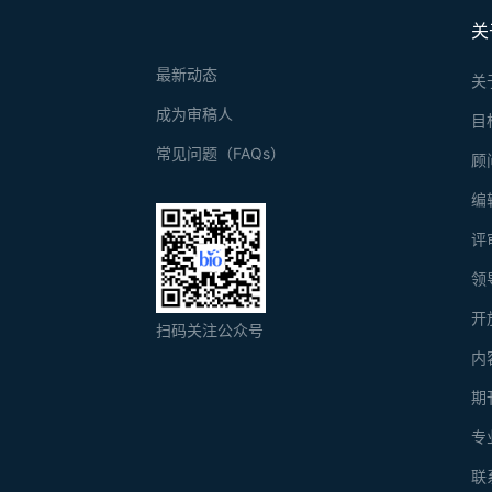
关
最新动态
关
成为审稿人
目
常见问题（FAQs）
顾
编
评
领
开
扫码关注公众号
内
期
专
联