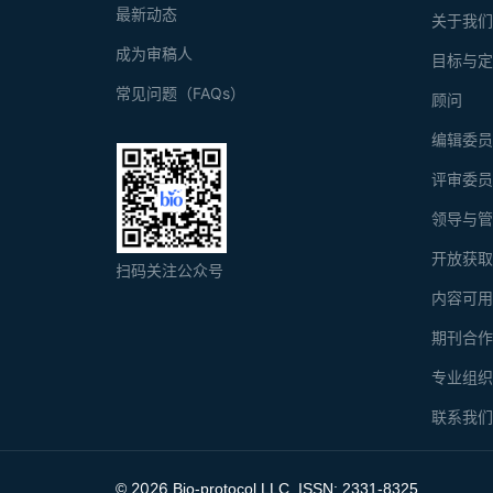
最新动态
关于我
成为审稿人
目标与
常见问题（FAQs）
顾问
编辑委
评审委
领导与
开放获
扫码关注公众号
内容可
期刊合
专业组
联系我
2026
©
Bio-protocol LLC. ISSN: 2331-8325