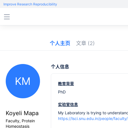
Improve Research Reproducibility
个人主页
文章
(2)
个人信息
KM
教育背景
PhD
实验室信息
Koyeli Mapa
My Laboratory is trying to understand
https://lsci.snu.edu.in/people/facult
Faculty, Protein
Homeostasis