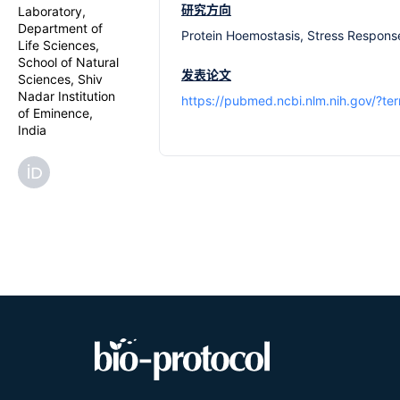
研究方向
Laboratory,
Department of
Protein Hoemostasis, Stress Respons
Life Sciences,
School of Natural
发表论文
Sciences, Shiv
Nadar Institution
https://pubmed.ncbi.nlm.nih.gov/?t
of Eminence,
India