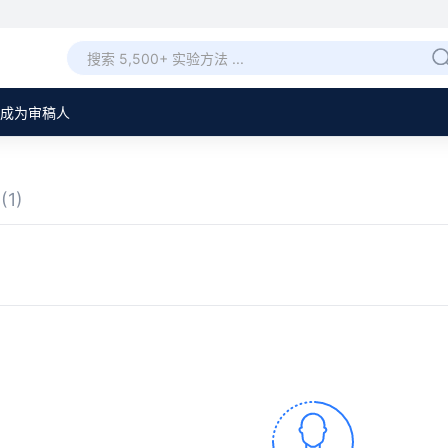
成为审稿人
章
(1)