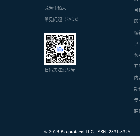
成为审稿人
目
常见问题（FAQs）
顾
编
评
领
开
扫码关注公众号
内
期
专
联
2026
©
Bio-protocol LLC. ISSN: 2331-8325