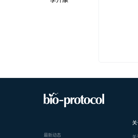
李升康
关
最新动态
关