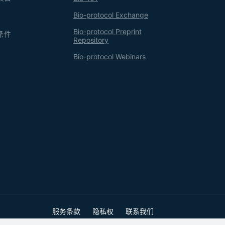
Bio-protocol Exchange
Bio-protocol Preprint
条件
Repository
Bio-protocol Webinars
服务条款
隐私权
联系我们