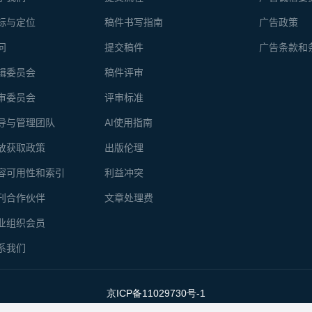
标与定位
稿件书写指南
广告政策
问
提交稿件
广告条款和
辑委员会
稿件评审
审委员会
评审标准
导与管理团队
AI使用指南
放获取政策
出版伦理
容可用性和索引
利益冲突
刊合作伙伴
文章处理费
业组织会员
系我们
京ICP备11029730号-1