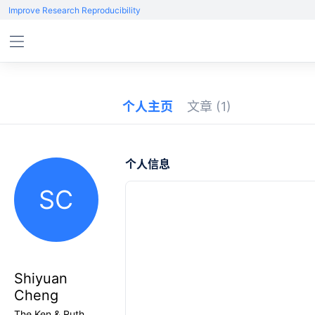
Improve Research Reproducibility
个人主页
文章
(1)
个人信息
SC
Shiyuan
Cheng
The Ken & Ruth