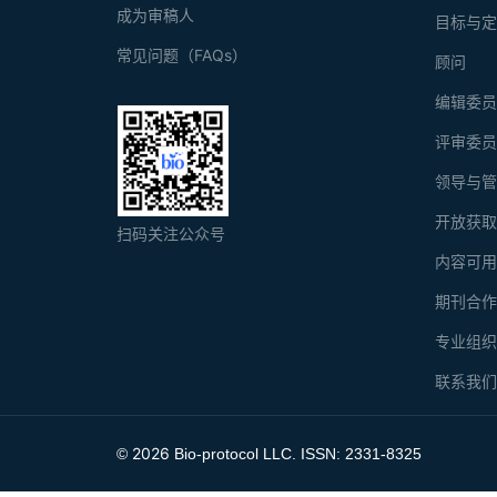
成为审稿人
目标与
常见问题（FAQs）
顾问
编辑委
评审委
领导与
开放获
扫码关注公众号
内容可
期刊合
专业组
联系我
2026
©
Bio-protocol LLC. ISSN: 2331-8325