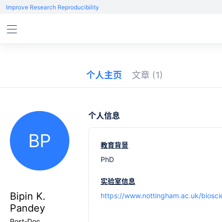
Improve Research Reproducibility
个人主页
文章
(1)
个人信息
BP
教育背景
PhD
实验室信息
Bipin K.
https://www.nottingham.ac.uk/biosc
Pandey
Post-Doc,