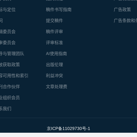
标与定位
稿件书写指南
广告政策
问
提交稿件
广告条款和
辑委员会
稿件评审
审委员会
评审标准
导与管理团队
AI使用指南
放获取政策
出版伦理
容可用性和索引
利益冲突
刊合作伙伴
文章处理费
业组织会员
系我们
京ICP备11029730号-1