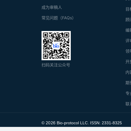
成为审稿人
目
常见问题（FAQs）
顾
编
评
领
开
扫码关注公众号
内
期
专
联
2026
©
Bio-protocol LLC. ISSN: 2331-8325