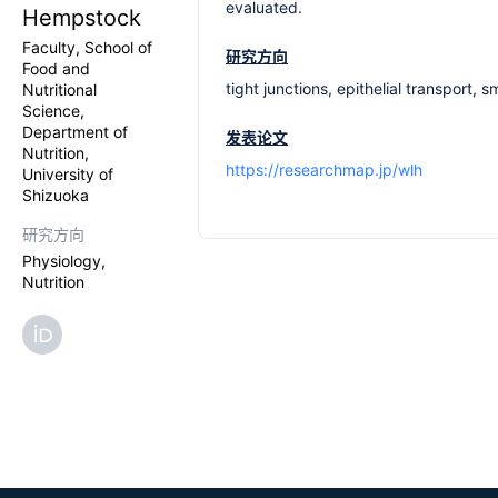
evaluated.
Hempstock
Faculty, School of
研究方向
Food and
tight junctions, epithelial transport, s
Nutritional
Science,
Department of
发表论文
Nutrition,
https://researchmap.jp/wlh
University of
Shizuoka
研究方向
Physiology,
Nutrition