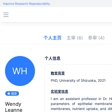
Improve Research Reproducibility
个人主页
主审
(6)
参审
(4)
个人信息
WH
教育背景
PhD, University of Shizuoka, 2021
实验室信息
编委
I am an assistant professor in Dr. 
Wendy
parameters of epithelial membran
membranes, nutrient uptake, and dilu
Leanne