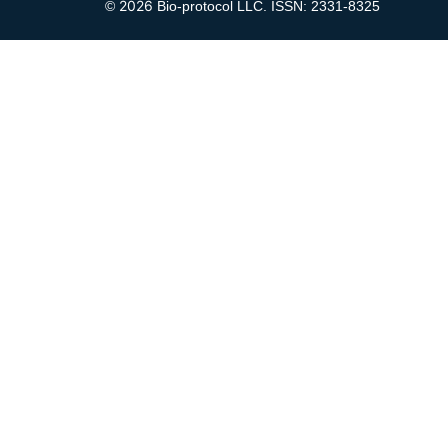
2026
©
Bio-protocol LLC. ISSN: 2331-8325