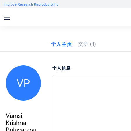
Improve Research Reproducibility
个人主页
文章
(1)
个人信息
VP
Vamsi
Krishna
Polavarapu