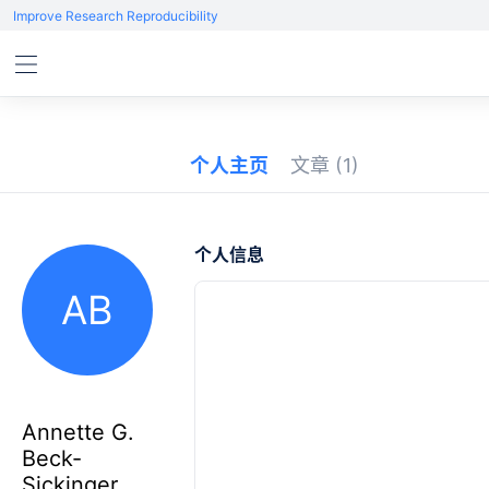
Improve Research Reproducibility
个人主页
文章
(1)
个人信息
AB
Annette G.
Beck-
Sickinger