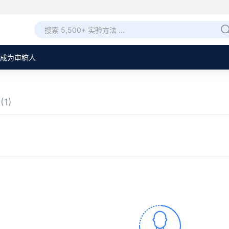
成为审稿人
章
(1)