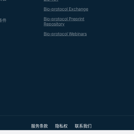
Bio-protocol Exchange
Bio-protocol Preprint
条件
Repository
Bio-protocol Webinars
服务条款
隐私权
联系我们