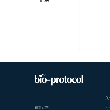
陈庚
关
最新动态
关