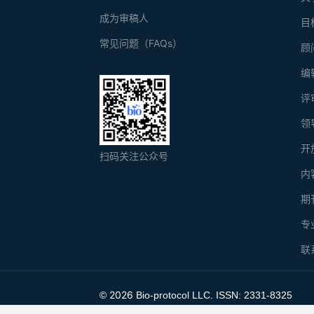
成为审稿人
目
常见问题（FAQs）
顾
编
评
领
开
扫码关注公众号
内
期
专
联
2026
©
Bio-protocol LLC. ISSN: 2331-8325