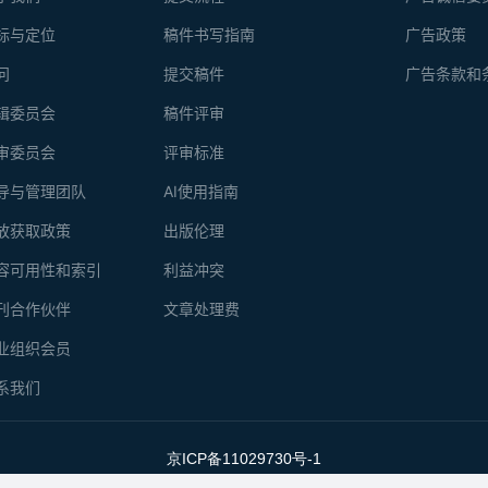
标与定位
稿件书写指南
广告政策
问
提交稿件
广告条款和
辑委员会
稿件评审
审委员会
评审标准
导与管理团队
AI使用指南
放获取政策
出版伦理
容可用性和索引
利益冲突
刊合作伙伴
文章处理费
业组织会员
系我们
京ICP备11029730号-1