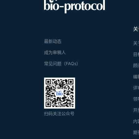
关
最新动态
关
成为审稿人
目
常见问题（FAQs）
顾
编
评
领
开
扫码关注公众号
内
期