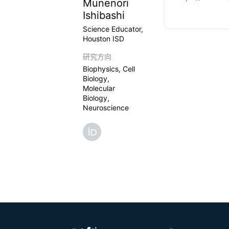
Munenori
Ishibashi
Science Educator,
Houston ISD
研究方向
Biophysics, Cell
Biology,
Molecular
Biology,
Neuroscience