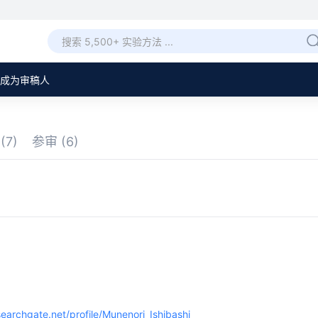
成为审稿人
审
(7)
参审
(6)
earchgate.net/profile/Munenori_Ishibashi