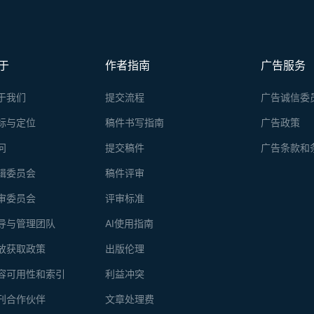
于
作者指南
广告服务
于我们
提交流程
广告诚信委
标与定位
稿件书写指南
广告政策
问
提交稿件
广告条款和
辑委员会
稿件评审
审委员会
评审标准
导与管理团队
AI使用指南
放获取政策
出版伦理
容可用性和索引
利益冲突
刊合作伙伴
文章处理费