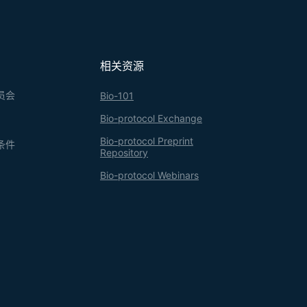
相关资源
员会
Bio-101
Bio-protocol Exchange
Bio-protocol Preprint
条件
Repository
Bio-protocol Webinars