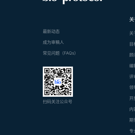
关
最新动态
关
成为审稿人
目
常见问题（FAQs）
顾
编
评
领
开
扫码关注公众号
内
期
专