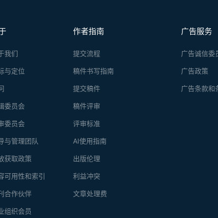
于
作者指南
广告服务
于我们
提交流程
广告诚信委
标与定位
稿件书写指南
广告政策
问
提交稿件
广告条款和
辑委员会
稿件评审
审委员会
评审标准
导与管理团队
AI使用指南
放获取政策
出版伦理
容可用性和索引
利益冲突
刊合作伙伴
文章处理费
业组织会员