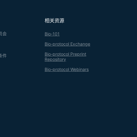
相关资源
员会
Bio-101
Bio-protocol Exchange
Bio-protocol Preprint
条件
Repository
Bio-protocol Webinars