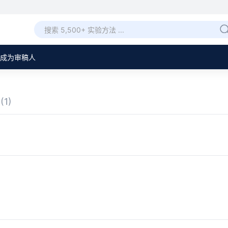
成为审稿人
章
(1)