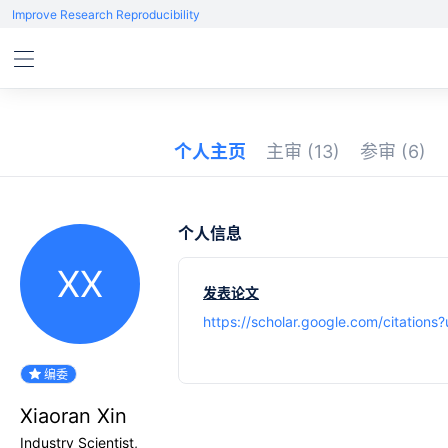
Improve Research Reproducibility
个人主页
主审
(13)
参审
(6)
个人信息
XX
发表论文
https://scholar.google.com/citatio
编委
Xiaoran Xin
Industry Scientist,