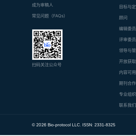
成为审稿人
目标与
常见问题（FAQs）
顾问
编辑委
评审委
领导与
开放获
扫码关注公众号
内容可
期刊合
专业组
联系我
2026
©
Bio-protocol LLC. ISSN: 2331-8325