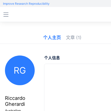
Improve Research Reproducibility
个人主页
文章
(1)
个人信息
RG
Riccardo
Gherardi
Australian