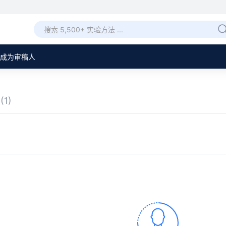
成为审稿人
章
(1)