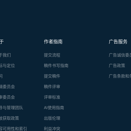
于
作者指南
广告服务
于我们
提交流程
广告诚信委
标与定位
稿件书写指南
广告政策
问
提交稿件
广告条款和
辑委员会
稿件评审
审委员会
评审标准
导与管理团队
AI使用指南
放获取政策
出版伦理
容可用性和索引
利益冲突