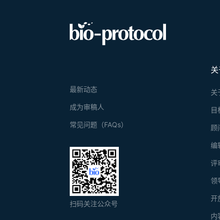
关
最新动态
关
成为审稿人
目
常见问题（FAQs）
顾
编
评
领
开
扫码关注公众号
内