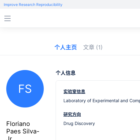
Improve Research Reproducibility
个人主页
文章
(1)
个人信息
FS
实验室信息
Laboratory of Experimental and Comp
研究方向
Floriano
Drug Discovery
Paes Silva-
Jr