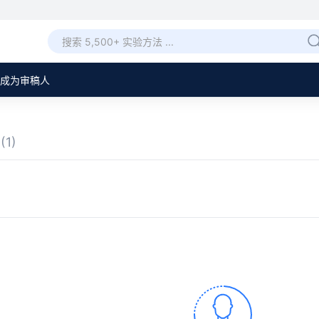
成为审稿人
章
(1)