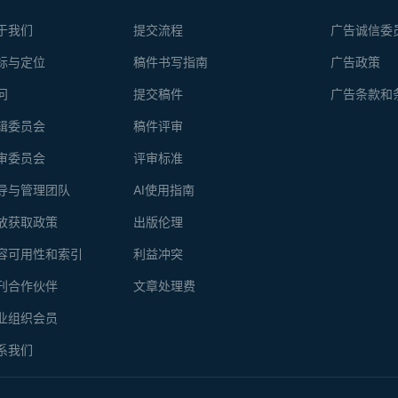
于我们
提交流程
广告诚信委
标与定位
稿件书写指南
广告政策
问
提交稿件
广告条款和
辑委员会
稿件评审
审委员会
评审标准
导与管理团队
AI使用指南
放获取政策
出版伦理
容可用性和索引
利益冲突
刊合作伙伴
文章处理费
业组织会员
系我们