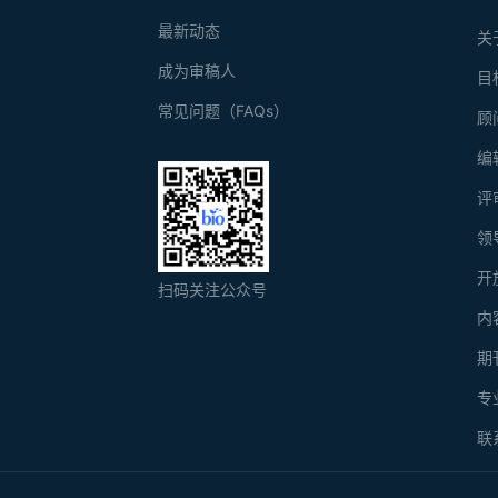
最新动态
关
成为审稿人
目
常见问题（FAQs）
顾
编
评
领
开
扫码关注公众号
内
期
专
联