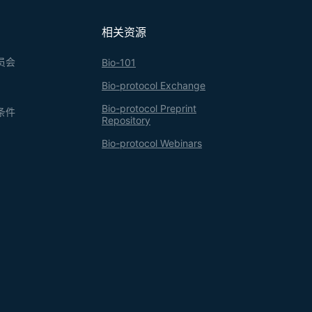
相关资源
员会
Bio-101
Bio-protocol Exchange
Bio-protocol Preprint
条件
Repository
Bio-protocol Webinars