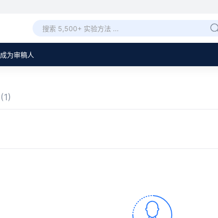
成为审稿人
章
(1)