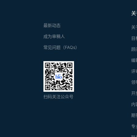
关
最新动态
关
成为审稿人
目
常见问题（FAQs）
顾
编
评
领
开
扫码关注公众号
内
期
专