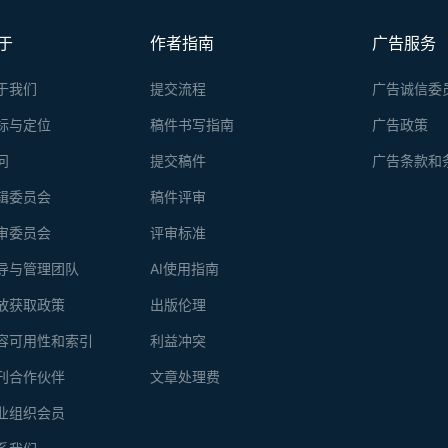
于
作者指南
广告服务
于我们
提交流程
广告诚信委
标与定位
稿件书写指南
广告政策
问
提交稿件
广告条款和
辑委员会
稿件评审
审委员会
评审标准
导与管理团队
AI使用指南
放获取政策
出版伦理
容可用性和索引
利益冲突
刊合作伙伴
文章处理费
业组织会员