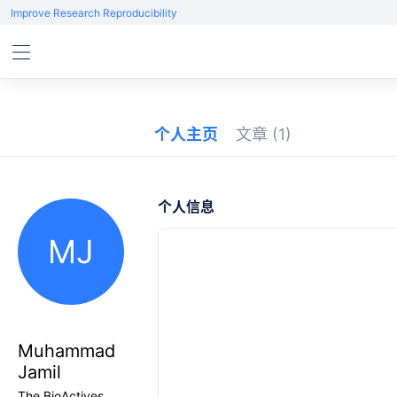
Improve Research Reproducibility
个人主页
文章
(1)
个人信息
MJ
Muhammad
Jamil
The BioActives