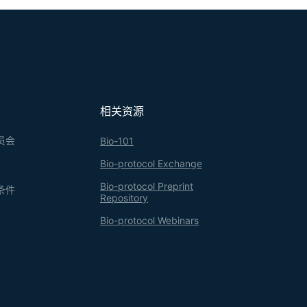
相关资源
员会
Bio-101
Bio-protocol Exchange
Bio-protocol Preprint
条件
Repository
Bio-protocol Webinars