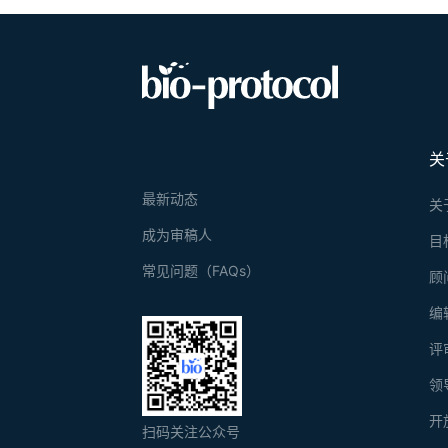
关
最新动态
关
成为审稿人
目
常见问题（FAQs）
顾
编
评
领
开
扫码关注公众号