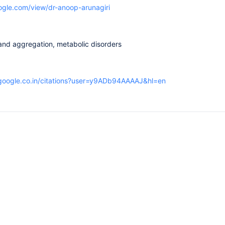
oogle.com/view/dr-anoop-arunagiri
 and aggregation, metabolic disorders
r.google.co.in/citations?user=y9ADb94AAAAJ&hl=en