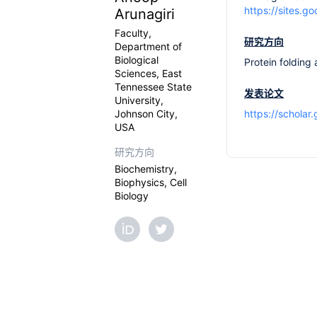
https://sites.g
Arunagiri
Faculty,
研究方向
Department of
Biological
Protein folding
Sciences, East
Tennessee State
发表论文
University,
Johnson City,
https://schola
USA
研究方向
Biochemistry,
Biophysics, Cell
Biology