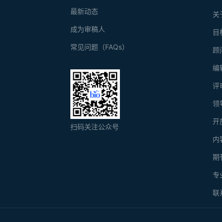
最新动态
关
成为审稿人
目
常见问题（FAQs）
顾
编
评
领
开
扫码关注公众号
内
期
专
联