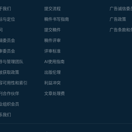
于我们
提交流程
广告诚信委
标与定位
稿件书写指南
广告政策
问
提交稿件
广告条款和
辑委员会
稿件评审
审委员会
评审标准
导与管理团队
AI使用指南
放获取政策
出版伦理
容可用性和索引
利益冲突
刊合作伙伴
文章处理费
业组织会员
系我们