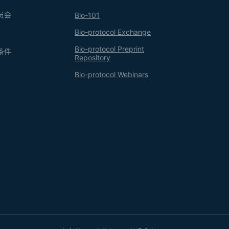
员会
Bio-101
Bio-protocol Exchange
Bio-protocol Preprint
条件
Repository
Bio-protocol Webinars