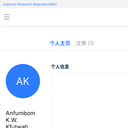
Improve Research Reproducibility
个人主页
文章
(1)
个人信息
AK
Anfumbom
K.W.
Kfutwah