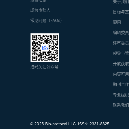
关于我
成为审稿人
目标与
常见问题（FAQs）
顾问
编辑委
评审委
领导与
开放获
扫码关注公众号
内容可
期刊合
专业组
联系我
2026
©
Bio-protocol LLC. ISSN: 2331-8325