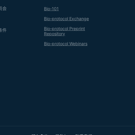
员会
Bio-101
Bio-protocol Exchange
Bio-protocol Preprint
条件
Repository
Bio-protocol Webinars