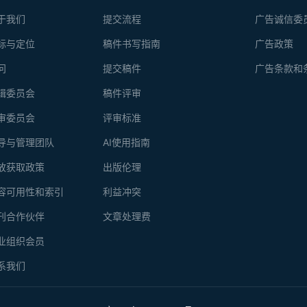
于我们
提交流程
广告诚信委
标与定位
稿件书写指南
广告政策
问
提交稿件
广告条款和
辑委员会
稿件评审
审委员会
评审标准
导与管理团队
AI使用指南
放获取政策
出版伦理
容可用性和索引
利益冲突
刊合作伙伴
文章处理费
业组织会员
系我们