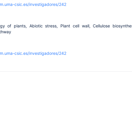
sm.uma-csic.es/investigadores/242
gy of plants, Abiotic stress, Plant cell wall, Cellulose biosynthe
athway
sm.uma-csic.es/investigadores/242