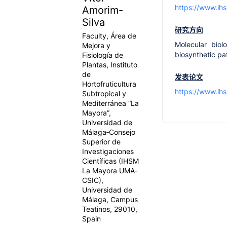
https://www.ih
Amorim-
Silva
研究方向
Faculty, Área de
Molecular biolo
Mejora y
biosynthetic p
Fisiología de
Plantas, Instituto
de
发表论文
Hortofruticultura
https://www.ih
Subtropical y
Mediterránea “La
Mayora”,
Universidad de
Málaga‐Consejo
Superior de
Investigaciones
Científicas (IHSM
La Mayora UMA‐
CSIC),
Universidad de
Málaga, Campus
Teatinos, 29010,
Spain