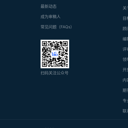
最新动态
关
成为审稿人
目
常见问题（FAQs）
顾
编
评
领
开
扫码关注公众号
内
期
专
联