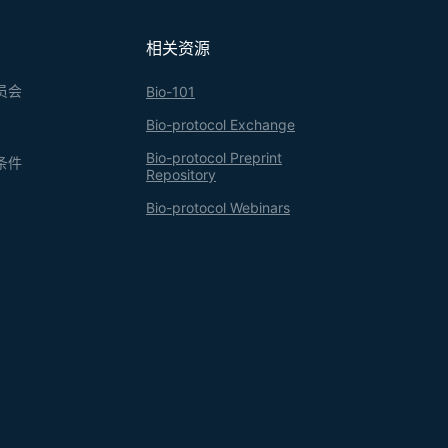
相关资源
员会
Bio-101
Bio-protocol Exchange
Bio-protocol Preprint
条件
Repository
Bio-protocol Webinars