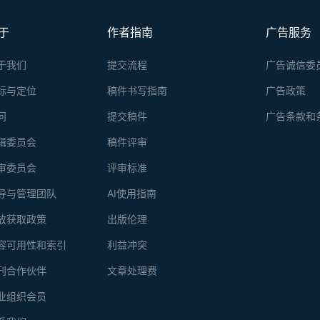
于
作者指南
广告服务
于我们
提交流程
广告诚信委
标与定位
稿件书写指南
广告政策
问
提交稿件
广告条款和
辑委员会
稿件评审
审委员会
评审标准
导与管理团队
AI使用指南
放获取政策
出版伦理
容可用性和索引
利益冲突
刊合作伙伴
文章处理费
业组织会员