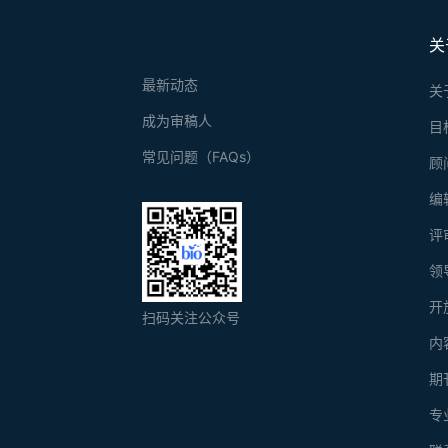
关
最新动态
关
成为审稿人
目
常见问题（FAQs）
顾
编
评
领
开
扫码关注公众号
内
期
专