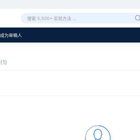
成为审稿人
章
(1)