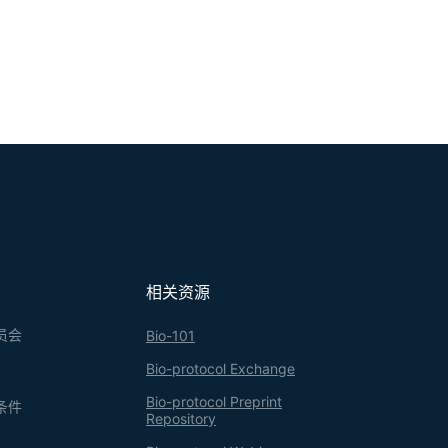
相关资源
员会
Bio-101
Bio-protocol Exchange
Bio-protocol Preprint
条件
Repository