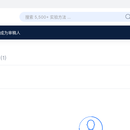
成为审稿人
章
(1)