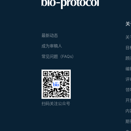
关
最新动态
关
成为审稿人
目
常见问题（FAQs）
顾
编
评
领
开
扫码关注公众号
内
期