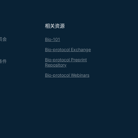
相关资源
员会
Bio-101
Bio-protocol Exchange
Bio-protocol Preprint
条件
Repository
Bio-protocol Webinars