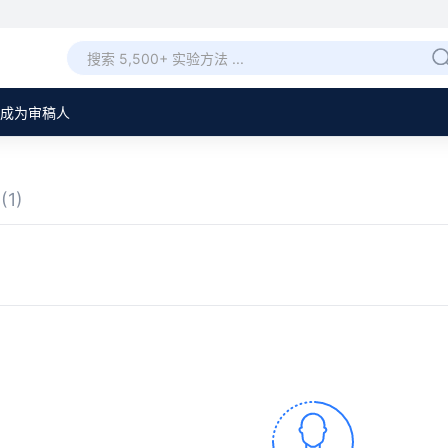
成为审稿人
章
(1)