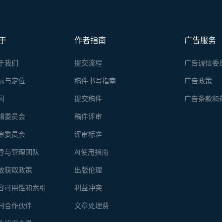
于
作者指南
广告服务
于我们
提交流程
广告诚信委
标与定位
稿件书写指南
广告政策
问
提交稿件
广告条款和
辑委员会
稿件评审
审委员会
评审标准
导与管理团队
AI使用指南
放获取政策
出版伦理
容可用性和索引
利益冲突
刊合作伙伴
文章处理费