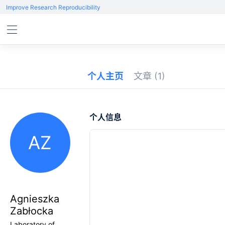
Improve Research Reproducibility
个人主页
文章
(1)
个人信息
AZ
Agnieszka
Zabłocka
Laboratory of