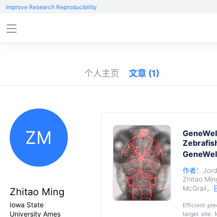
Improve Research Reproducibility
个人主页
文章
(1)
ZM
GeneWeld
Zebrafis
GeneW
作者：
Jord
Zhitao Min
McGrail
，
Zhitao Ming
Iowa State
Efficient pr
University Ames
target site.