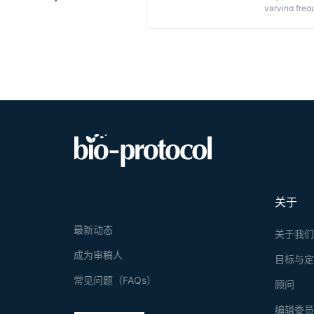
varying freq
G
ene
Tag
gi
approach use
Graphic 
mediated en
reporters fl
homology arm
alleles ran
high-efficie
关于
最新动态
关于我
成为审稿人
目标与
常见问题（FAQs）
顾问
编辑委