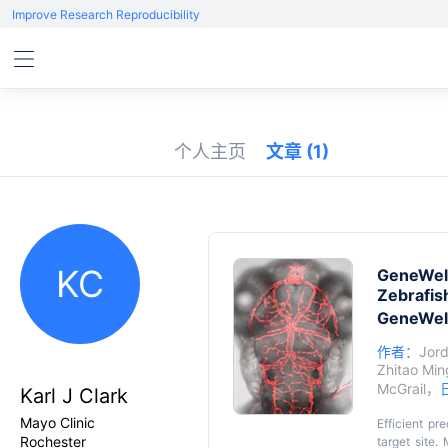
Improve Research Reproducibility
个人主页
文章
(1)
KC
GeneWeld
Zebrafis
GeneW
作者：
Jord
Zhitao Min
McGrail
，
Karl J Clark
Mayo Clinic
Efficient pr
Rochester
target site.