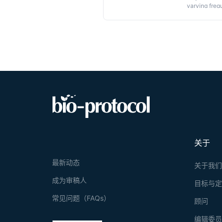
varying freq
G
ene
Tag
gi
approach use
Graphic 
mediated en
reporters fl
homology arm
alleles ran
high-efficie
关于
最新动态
关于我
成为审稿人
目标与
常见问题（FAQs）
顾问
编辑委