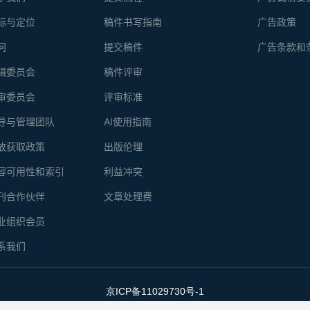
标与定位
稿件书写指南
广告政策
问
提交稿件
广告条款和
辑委员会
稿件评审
审委员会
评审标准
导与管理团队
AI使用指南
放获取政策
出版伦理
容可用性和索引
利益冲突
刊合作伙伴
文章处理费
业组织会员
系我们
京ICP备11029730号-1