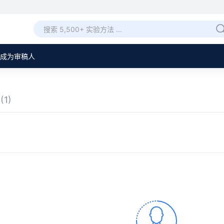
成为审稿人
章
(1)