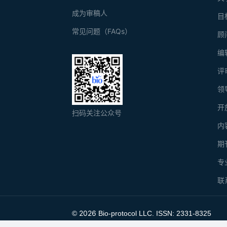
成为审稿人
目
常见问题（FAQs）
顾
编
评
领
开
扫码关注公众号
内
期
专
联
2026
©
Bio-protocol LLC. ISSN: 2331-8325