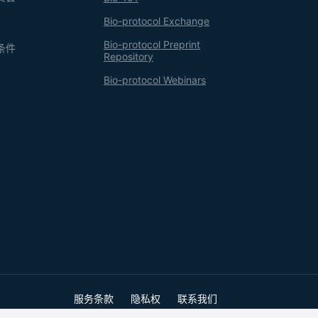
Bio-protocol Exchange
Bio-protocol Preprint
条件
Repository
Bio-protocol Webinars
服务条款
隐私权
联系我们