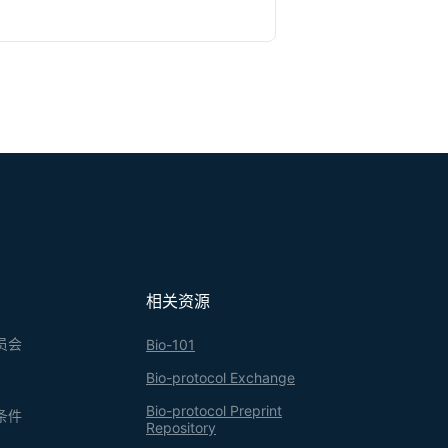
相关资源
员会
Bio-101
Bio-protocol Exchange
Bio-protocol Preprint
条件
Repository