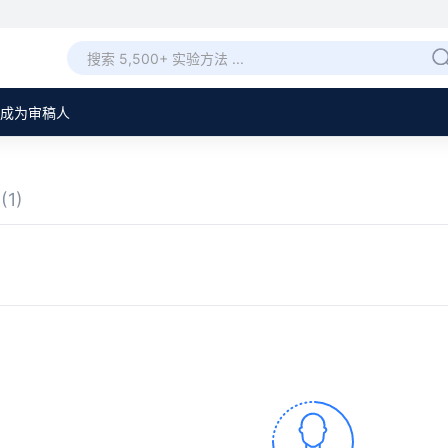
成为审稿人
章
(1)