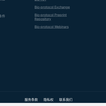
Bio-protocol Exchange
Bio-protocol Preprint
条件
Repository
Bio-protocol Webinars
服务条款
隐私权
联系我们