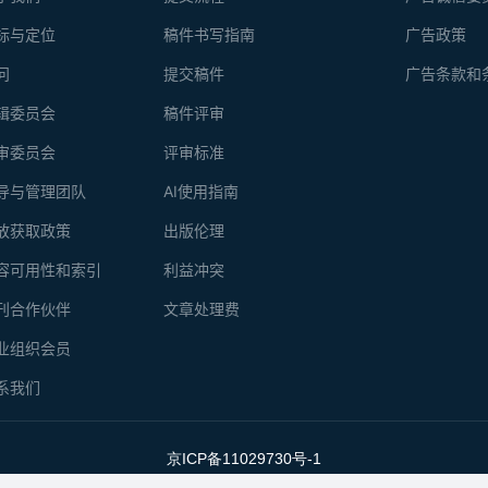
标与定位
稿件书写指南
广告政策
问
提交稿件
广告条款和
辑委员会
稿件评审
审委员会
评审标准
导与管理团队
AI使用指南
放获取政策
出版伦理
容可用性和索引
利益冲突
刊合作伙伴
文章处理费
业组织会员
系我们
京ICP备11029730号-1