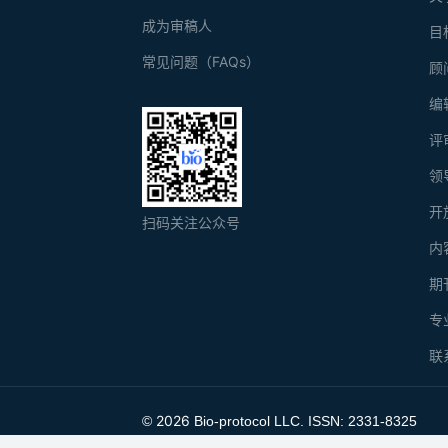
成为审稿人
目
常见问题（FAQs）
顾
编
评
领
开
扫码关注公众号
内
期
专
联
2026
©
Bio-protocol LLC. ISSN: 2331-8325