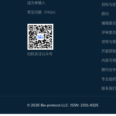
成为审稿人
目标与
常见问题（FAQs）
顾问
编辑委
评审委
领导与
开放获
扫码关注公众号
内容可
期刊合
专业组
联系我
2026
©
Bio-protocol LLC. ISSN: 2331-8325