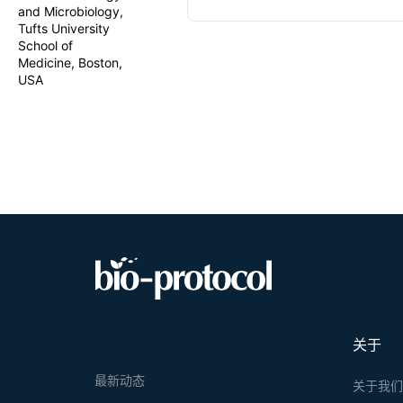
and Microbiology,
techniques a
Tufts University
represent t
problems, w
School of
FLARE (FLow 
Medicine, Boston,
utilizing HS
USA
to detect cy
assay provid
be adapted f
关于
最新动态
关于我