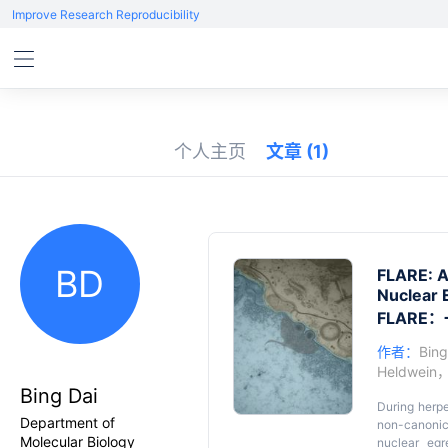
Improve Research Reproducibility
个人主页
文章
(1)
BD
FLARE: A
Nuclear 
FLARE
作者：
Bing
Heldwein
Bing Dai
During herpe
Department of
non-canonic
Molecular Biology
nuclear eg