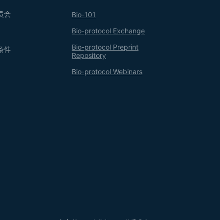
员会
Bio-101
Bio-protocol Exchange
Bio-protocol Preprint
条件
Repository
Bio-protocol Webinars