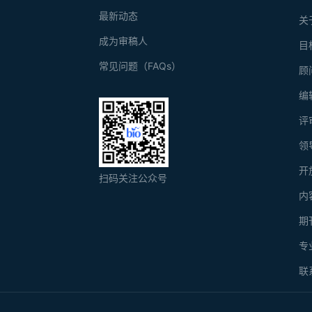
最新动态
关
成为审稿人
目
常见问题（FAQs）
顾
编
评
领
开
扫码关注公众号
内
期
专
联