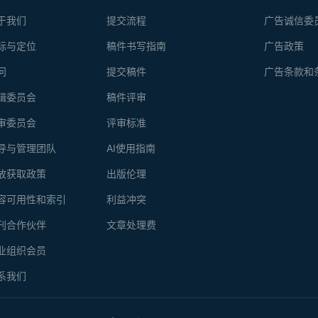
于我们
提交流程
广告诚信委
标与定位
稿件书写指南
广告政策
问
提交稿件
广告条款和
辑委员会
稿件评审
审委员会
评审标准
导与管理团队
AI使用指南
放获取政策
出版伦理
容可用性和索引
利益冲突
刊合作伙伴
文章处理费
业组织会员
系我们