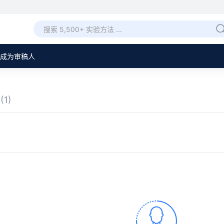
成为审稿人
章
(1)