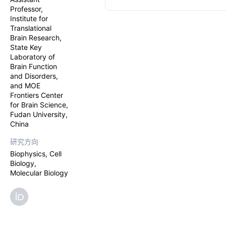
activity rem
Professor,
enables robu
Institute for
2+
Mn
transp
Translational
detection o
Brain Research,
levels in ce
State Key
2+
Mn
transp
Laboratory of
Fura-2-conta
Brain Function
content usi
and Disorders,
abundance to
and MOE
and low-cos
Frontiers Center
types. The 
for Brain Science,
readily adap
Fudan University,
China
研究方向
Biophysics, Cell
Biology,
Molecular Biology