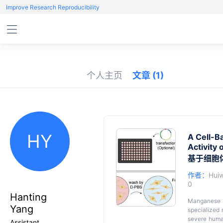
Improve Research Reproducibility
个人主页
文章
(1)
HY
A Cell-B
Activity
基于细胞
作者：
Hui
0
Hanting
Manganese (
Yang
specialized
severe human
Assistant