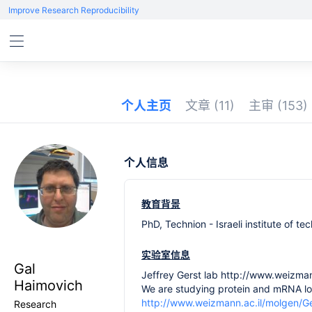
Improve Research Reproducibility
个人主页
文章
(11)
主审
(153)
个人信息
教育背景
PhD, Technion - Israeli institute of t
实验室信息
Gal
Jeffrey Gerst lab http://www.weizman
Haimovich
We are studying protein and mRNA loca
http://www.weizmann.ac.il/molgen/Ge
Research