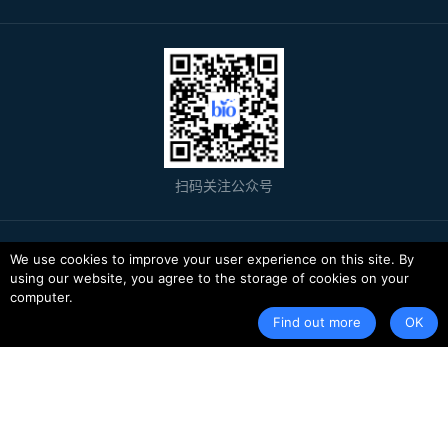
扫码关注公众号
© 2026 Bio-protocol LLC. ISSN: 2331-8325
We use cookies to improve your user experience on this site. By
using our website, you agree to the storage of cookies on your
京ICP备11029730号-1
computer.
服务条款
隐私政策
Find out more
OK