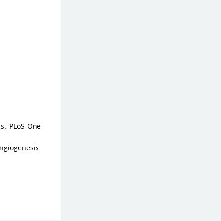
is. PLoS One
Angiogenesis.