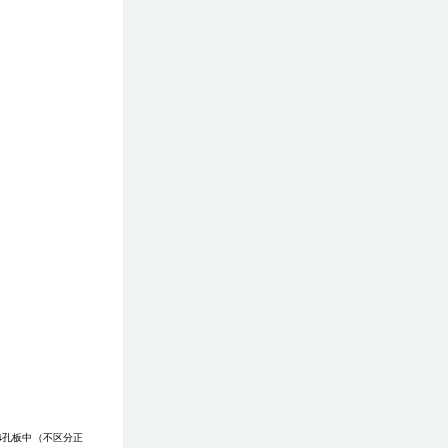
4
孔板中（不区分正