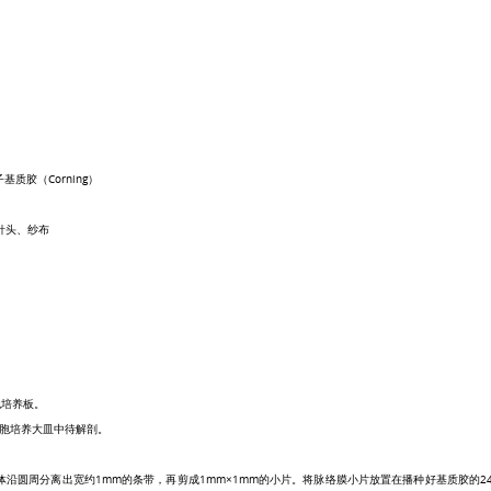
子基质胶（
Corning
）
针头、纱布
胞培养板。
胞培养大皿中待解剖。
体沿圆周分离出宽约
1mm
的条带，再剪成
1mm×1mm
的小片。将脉络膜小片放置在播种好基质胶的
2