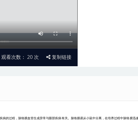
观看次数：
20
次
复制链接
疾病的过程，脉络膜血管生成异常与眼部疾病有关。脉络膜易从小鼠中分离，在培养过程中脉络膜迅