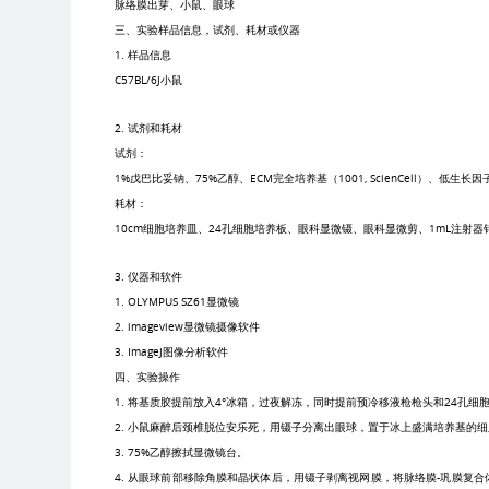
脉络膜出芽、小鼠、眼球
三、实验样品信息，试剂、耗材或仪器
1.
样品信息
C57BL/6J
小鼠
2.
试剂和耗材
试剂：
1%
戊巴比妥钠、
75%
乙醇、
ECM
完全培养基（
1001, ScienCell
）、低生长因
耗材：
10cm
细胞培养皿、
24
孔细胞培养板、眼科显微镊、眼科显微剪、
1mL
注射器
3.
仪器和软件
1. OLYMPUS SZ61
显微镜
2. imageview
显微镜摄像软件
3. ImageJ
图像分析软件
四、实验操作
1.
将基质胶提前放入
4°
冰箱，过夜解冻，同时提前预冷移液枪枪头和
24
孔细
2.
小鼠麻醉后颈椎脱位安乐死，用镊子分离出眼球，置于冰上盛满培养基的细
3. 75%
乙醇擦拭显微镜台。
4.
从眼球前部移除角膜和晶状体后，用镊子剥离视网膜，将脉络膜
-
巩膜复合