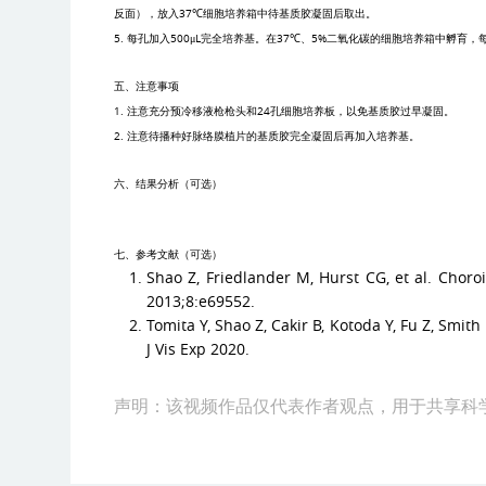
反面），放入
37℃
细胞培养箱中待基质胶凝固后取出。
5.
每孔加入
500μL
完全培养基。在
37℃
、
5%
二氧化碳的细胞培养箱中孵育，
五、注意事项
1.
注意充分预冷移液枪枪头和
24
孔细胞培养板，以免基质胶过早凝固。
2.
注意待播种好脉络膜植片的基质胶完全凝固后再加入培养基。
六、结果分析（可选）
七、参考文献（可选）
Shao Z, Friedlander M, Hurst CG, et al. Chor
2013;8:e69552.
Tomita Y, Shao Z, Cakir B, Kotoda Y, Fu Z, Smi
J Vis Exp 2020.
声明：该视频作品仅代表作者观点，用于共享科