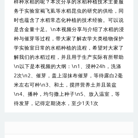
样种水稻的呢？本次分享的水稻种植技术主要服
务于实验室褐飞虱等水稻昆虫的研究的供给，同
时也蕴含了水稻常态化种植的技术经验。可以说
是含金量十足。\n本视频分享与介绍了水稻的浸
种与催芽等过程，带大家了解农学大类植物保护
学实验室日常的水稻种植的流程，希望对大家了
解我们的水稻过程，并且用于生产实际有所帮助
\n以下是本视频的大纲：\n1、浸种24h，洗涤
2次\n2、催芽，盖上湿抹布催芽，等待露白2毫
米左右可种\n3、和土，搅拌营养土并且装盆
\n4、播种，均匀撒上种子\n5、放入温室，等
待发芽，记得定期浇水，至少1天1次