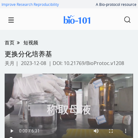
Improve Research Reproducibility
A Bio-protocol resource
首页
短视频
更换分化培养基
关月
| 2023-12-08 | DOI:
10.21769/BioProtoc.v1208