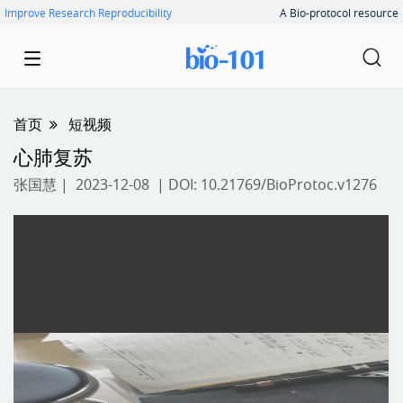
Improve Research Reproducibility
A Bio-protocol resource
首页
短视频
心肺复苏
张国慧
| 2023-12-08 | DOI:
10.21769/BioProtoc.v1276