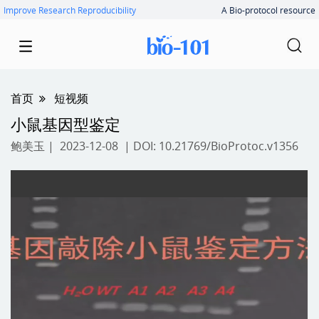
Improve Research Reproducibility
A Bio-protocol resource
首页
短视频
小鼠基因型鉴定
鲍美玉
| 2023-12-08 | DOI:
10.21769/BioProtoc.v1356