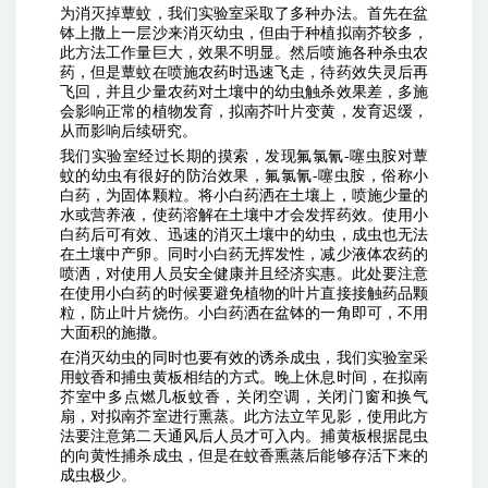
为消灭掉蕈蚊，我们实验室采取了多种办法。首先在盆
钵上撒上一层沙来消灭幼虫，但由于种植拟南芥较多，
此方法工作量巨大，效果不明显。然后喷施各种杀虫农
药，但是蕈蚊在喷施农药时迅速飞走，待药效失灵后再
飞回，并且少量农药对土壤中的幼虫触杀效果差，多施
会影响正常的植物发育，拟南芥叶片变黄，发育迟缓，
从而影响后续研究。
我们实验室经过长期的摸索，发现氟氯氰-噻虫胺对蕈
蚊的幼虫有很好的防治效果，氟氯氰-噻虫胺，俗称小
白药，为固体颗粒。将小白药洒在土壤上，喷施少量的
水或营养液，使药溶解在土壤中才会发挥药效。使用小
白药后可有效、迅速的消灭土壤中的幼虫，成虫也无法
在土壤中产卵。同时小白药无挥发性，减少液体农药的
喷洒，对使用人员安全健康并且经济实惠。此处要注意
在使用小白药的时候要避免植物的叶片直接接触药品颗
粒，防止叶片烧伤。小白药洒在盆钵的一角即可，不用
大面积的施撒。
在消灭幼虫的同时也要有效的诱杀成虫，我们实验室采
用蚊香和捕虫黄板相结的方式。晚上休息时间，在拟南
芥室中多点燃几板蚊香，关闭空调，关闭门窗和换气
扇，对拟南芥室进行熏蒸。此方法立竿见影，使用此方
法要注意第二天通风后人员才可入内。捕黄板根据昆虫
的向黄性捕杀成虫，但是在蚊香熏蒸后能够存活下来的
成虫极少。