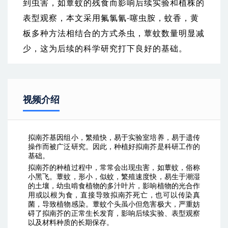
到虫害，如蕈蚊的残食而影响后续实验和植株的
表型观察，本文采用氟氯氰-噻虫胺，蚊香，黄
板多种方法相结合的方式杀虫，蕈蚊数量明显减
少，这为后续的科学研究打下良好的基础。
视频介绍
拟南芥基因组小，繁殖快，易于实验室培养，易于遗传
操作而被广泛研究。因此，种植好拟南芥是科研工作的
基础。
拟南芥的种植过程中，常常会出现虫害，如蕈蚊，俗称
小黑飞。蕈蚊，形小，似蚊，繁殖速度快，易生于潮湿
的土壤，幼虫啃食植物的多汁叶片，影响植物的光合作
用或以根为食，直接导致拟南芥死亡，也可以传染真
菌，导致植物感染。蕈蚊个头虽小但危害极大，严重妨
碍了拟南芥的正常生长发育，影响后续实验、表型观察
以及材料种质的长期保存。