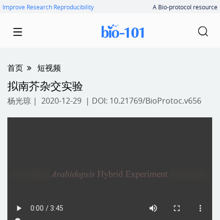
Improve Research Reproducibility
A Bio-protocol resource
首页
短视频
拟南芥杂交实验
杨光琼
| 2020-12-29 | DOI:
10.21769/BioProtoc.v656