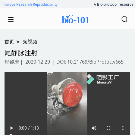
Improve Research Reproducibility
A Bio-protocol resource
首页
短视频
尾静脉注射
程黎庆
| 2020-12-29 | DOI:
10.21769/BioProtoc.v665